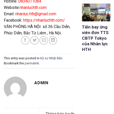
Hotline:
0834011084
Website:
nhanluchth.com
Email:
nhanluc.hth@gmail.com
Facebook:
https://nhanluchth.com/
VĂN PHÒNG HÀ NỘI: số 36 Cầu Diễn,
Tiễn bay ứng
viên đơn TTS
Phúc Diễn, Bắc Từ Liêm , Hà Nội.
CBTP Tokyo
của Nhân lực
HTH
This entry was posted in
Kỹ sư Nhật Bản
.
Bookmark the
permalink
.
ADMIN
Thông báo tuyển