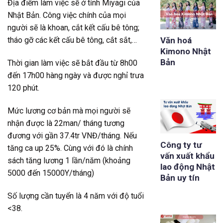
Địa điểm làm việc sẽ ở tỉnh Miyagi của
Nhật Bản. Công việc chính của mọi
người sẽ là khoan, cắt kết cấu bê tông;
Văn hoá
tháo gỡ các kết cấu bê tông, cắt sắt,…
Kimono Nhật
Bản
Thời gian làm việc sẽ bắt đầu từ 8h00
đến 17h00 hàng ngày và được nghỉ trưa
120 phút.
Mức lương cơ bản mà mọi người sẽ
nhận được là 22man/ tháng tương
đương với gần 37.4tr VNĐ/tháng. Nếu
Công ty tư
tăng ca up 25%. Cùng với đó là chính
vấn xuất khẩu
sách tăng lương 1 lần/năm (khoảng
lao động Nhật
5000 đến 15000Y/tháng)
Bản uy tín
Số lượng cần tuyển là 4 năm với độ tuổi
<38.