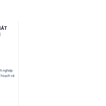
HÁT
H
h nghiệp
ế hoạch và