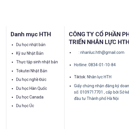
Danh mục HTH
CÔNG TY CỔ PHẦN P
TRIỂN NHÂN LỰC HT
Du học nhật bản
:
nhanluc.hth@gmail.com
Kỹ sư Nhật Bản
Thực tập sinh nhật bản
Hotline: 0834-01-10-84
Tokutei Nhật Bản
Tiktok:
Nhân lực HTH
Du học nghề Đức
Giấy chứng nhận đăng ký doan
Du học Hàn Quốc
số: 0109717701 , cấp bởi Sở k
Du học Canada
đầu tư Thành phố Hà Nội
Du học Úc