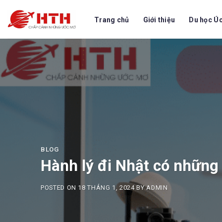
Skip
to
Trang chủ
Giới thiệu
Du học Ú
content
BLOG
Hành lý đi Nhật có những 
POSTED ON
18 THÁNG 1, 2024
BY
ADMIN