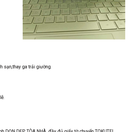
h sạn,thay ga trải giường.
lễ.
ngành DỌN DẸP TÒA NHÀ đầy đủ giấy tờ chuyển TOKUTEI