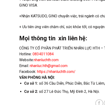
GINO VISA.
+Nhận KATSUDO, GINO chuyển việc, trái ngành có chứ
+ Ưu tiên ứng viên chăm chỉ, sức khỏe tốt, có nguyện 
Mọi thông tin xin liên hệ:
CÔNG TY CỔ PHẦN PHÁT TRIỂN NHÂN LỰC HTH – Tư
Hotline:
0834011084
Website:
nhanluchth.com
Email:
nhanluc.hth@gmail.com
Facebook:
https://nhanluchth.com/
VĂN PHÒNG HÀ NỘI:
Cơ sở 1:
số 36 Cầu Diễn, Phúc Diễn, Bắc Từ Liêm,
Cơ sở 2:
số 27 Lê Đức Thọ, Mỹ Đình 2, Hà Nội.