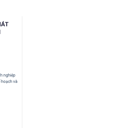
HÁT
H
h nghiệp
ế hoạch và