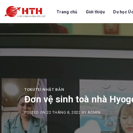
Skip
to
Trang chủ
Giới thiệu
Du học Ú
content
TOKUTEI NHẬT BẢN
Đơn vệ sinh toà nhà Hyog
POSTED ON
22 THÁNG 8, 2022
BY
ADMIN