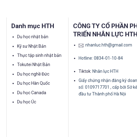
Danh mục HTH
CÔNG TY CỔ PHẦN P
TRIỂN NHÂN LỰC HT
Du học nhật bản
:
nhanluc.hth@gmail.com
Kỹ sư Nhật Bản
Thực tập sinh nhật bản
Hotline: 0834-01-10-84
Tokutei Nhật Bản
Tiktok:
Nhân lực HTH
Du học nghề Đức
Giấy chứng nhận đăng ký doan
Du học Hàn Quốc
số: 0109717701 , cấp bởi Sở k
Du học Canada
đầu tư Thành phố Hà Nội
Du học Úc