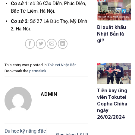
Cơ sở 1:
số 36 Cầu Diễn, Phúc Diễn,
Bắc Từ Liêm, Hà Nội.
Cơ sở 2:
Số 27 Lê Đức Thọ, Mỹ Đình
Đi xuất khẩu
2, Hà Nội.
Nhật Bản là
gì?
This entry was posted in
Tokutei Nhật Bản
.
Bookmark the
permalink
.
Tiễn bay ứng
ADMIN
viên Tokutei
Copha Chiba
ngày
26/02/2024
Du học kỹ năng đặc
Đơn hàng LKLR