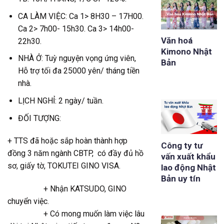
CA LÀM VIỆC: Ca 1> 8H30 – 17H00.
Ca 2> 7h00- 15h30. Ca 3> 14h00-
Văn hoá
22h30.
Kimono Nhật
NHÀ Ở: Tuỳ nguyện vọng ứng viên,
Bản
Hỗ trợ tối đa 25000 yên/ tháng tiền
nhà.
LỊCH NGHỈ: 2 ngày/ tuần.
ĐỐI TƯỢNG:
+ TTS đã hoặc sắp hoàn thành hợp
Công ty tư
đồng 3 năm ngành CBTP, có đầy đủ hồ
vấn xuất khẩu
sơ, giấy tờ, TOKUTEI GINO VISA.
lao động Nhật
Bản uy tín
+ Nhận KATSUDO, GINO
chuyển việc.
+ Có mong muốn làm việc lâu