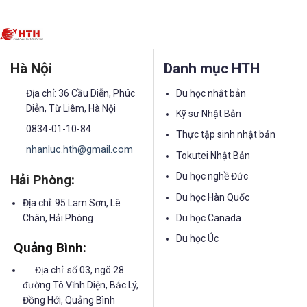
Hà Nội
Danh mục HTH
Địa chỉ: 36 Cầu Diễn, Phúc
Du học nhật bản
Diễn, Từ Liêm, Hà Nội
Kỹ sư Nhật Bản
0834-01-10-84
Thực tập sinh nhật bản
nhanluc.hth@gmail.com
Tokutei Nhật Bản
Du học nghề Đức
Hải Phòng:
Du học Hàn Quốc
Địa chỉ: 95 Lam Sơn, Lê
Chân, Hải Phòng
Du học Canada
Du học Úc
Quảng Bình:
Địa chỉ: số 03, ngõ 28
đường Tô Vĩnh Diện, Bắc Lý,
Đồng Hới, Quảng Bình