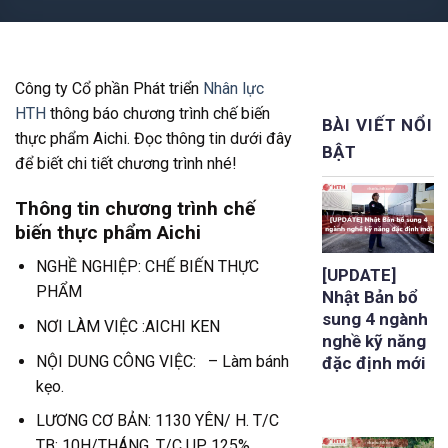
Công ty Cổ phần Phát triển
Nhân lực
HTH
thông báo chương trình chế biến
BÀI VIẾT NỔI
thực phẩm Aichi. Đọc thông tin dưới đây
BẬT
để biết chi tiết chương trình nhé!
Thông tin chương trình chế
biến thực phẩm Aichi
NGHỀ NGHIỆP: CHẾ BIẾN THỰC
[UPDATE]
PHẨM
Nhật Bản bổ
sung 4 ngành
NƠI LÀM VIỆC :AICHI KEN
nghề kỹ năng
NỘI DUNG CÔNG VIỆC: – Làm bánh
đặc định mới
kẹo.
LƯƠNG CƠ BẢN: 1130 YÊN/ H. T/C
TB: 10H/THÁNG, T/C UP 125%.