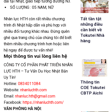
dài tại Nhật, giao tiếp tương đương N3.
SỐ LƯỢNG : 05 NAM, NỮ
Tất tần tật
Nhân lực HTH còn rất nhiều chương
những điều
trình đi Nhật hấp dẫn và phù hợp với
cần biết về
nhiều đối tượng khác nhau. Đừng quên
Tokutei Nhà
ghé qua trang chủ của chúng tôi để biết
hàng
thêm nhiều chương trình hơn hoặc liên
hệ ngay để được tư vấn nhé!
Mọi thông tin vui lòng liên hệ
CÔNG TY CỔ PHẦN PHÁT TRIỂN NHÂN
LỰC HTH – Tư Vấn Du Học Nhật Bản
Uy Tín!
Thông tin
Hotline:
0834011084
COE Tokutei
Website:
nhanluchth.com
CBTP Aichi
Email:
nhanluc.hth@gmail.com
Facebook:
https://nhanluchth.com/
VĂN PHÒNG HÀ NỘI: