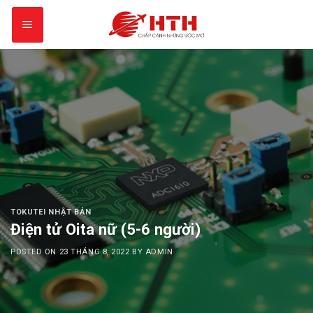
Skip
to
content
TOKUTEI NHẬT BẢN
Điện tử Oita nữ (5-6 người)
POSTED ON
23 THÁNG 8, 2022
BY
ADMIN