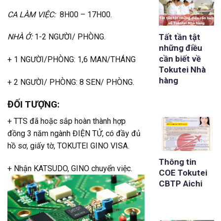
CA LÀM VIỆC:
8H00 – 17H00.
Tất tần tật
NHÀ Ở:
1-2 NGƯỜI/ PHÒNG.
những điều
cần biết về
+ 1 NGƯỜI/PHÒNG: 1,6 MAN/THÁNG
Tokutei Nhà
hàng
+ 2 NGƯỜI/ PHÒNG: 8 SEN/ PHÒNG.
ĐỐI TƯỢNG:
+ TTS đã hoặc sắp hoàn thành hợp
đồng 3 năm ngành ĐIỆN TỬ, có đầy đủ
hồ sơ, giấy tờ, TOKUTEI GINO VISA.
Thông tin
+ Nhận KATSUDO, GINO chuyển việc.
COE Tokutei
CBTP Aichi