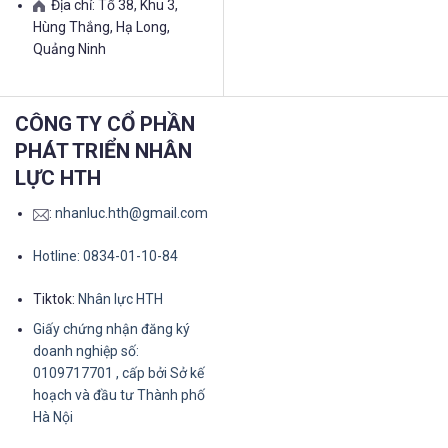
Địa chỉ: Tổ 38, Khu 3,
Hùng Thắng, Hạ Long,
Quảng Ninh
CÔNG TY CỔ PHẦN
PHÁT TRIỂN NHÂN
LỰC HTH
:
nhanluc.hth@gmail.com
Hotline: 0834-01-10-84
Tiktok:
Nhân lực HTH
Giấy chứng nhận đăng ký
doanh nghiệp số:
0109717701 , cấp bởi Sở kế
hoạch và đầu tư Thành phố
Hà Nội