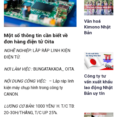
Văn hoá
Kimono Nhật
Bản
Một số thông tin cần biết về
đơn hàng điện tử Oita
NGHỀ NGHIỆP:
LẮP RÁP LINH KIỆN
ĐIỆN TỬ.
NƠI LÀM VIỆC :
BUNGATAKADA_ OITA.
Công ty tư
NỘI DUNG CÔNG VIỆC:
– Lắp ráp linh
vấn xuất khẩu
lao động Nhật
kiện máy chụp hình trong công ty
Bản uy tín
CANON.
LƯƠNG CƠ BẢN:
1000 YÊN/ H. T/C TB:
20-30H/THÁNG, T/C UP 25%.