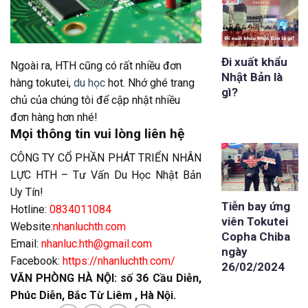
Đi xuất khẩu
Ngoài ra, HTH cũng có rất nhiều đơn
Nhật Bản là
hàng tokutei,
du học
hot. Nhớ ghé trang
gì?
chủ của chúng tôi để cập nhật nhiều
đơn hàng hơn nhé!
Mọi thông tin vui lòng liên hệ
CÔNG TY CỔ PHẦN PHÁT TRIỂN NHÂN
LỰC HTH – Tư Vấn Du Học Nhật Bản
Uy Tín!
Tiễn bay ứng
Hotline:
0834011084
viên Tokutei
Website:
nhanluchth.com
Copha Chiba
Email:
nhanluc.hth@gmail.com
ngày
Facebook:
https://nhanluchth.com/
26/02/2024
VĂN PHÒNG HÀ NỘI: số 36 Cầu Diễn,
Phúc Diễn, Bắc Từ Liêm , Hà Nội.