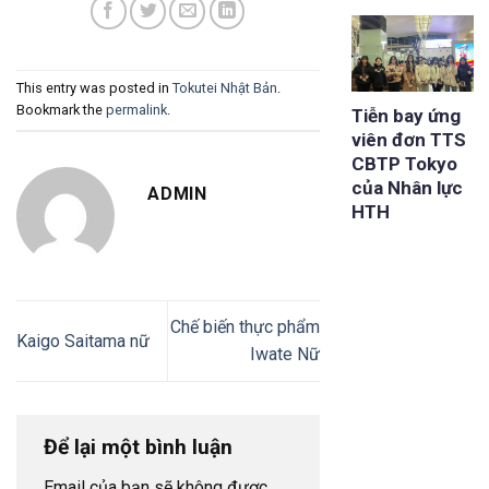
This entry was posted in
Tokutei Nhật Bản
.
Bookmark the
permalink
.
Tiễn bay ứng
viên đơn TTS
CBTP Tokyo
của Nhân lực
ADMIN
HTH
Chế biến thực phẩm
Kaigo Saitama nữ
Iwate Nữ
Để lại một bình luận
Email của bạn sẽ không được