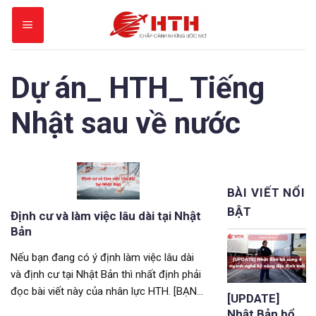
Skip
to
content
Dự án_ HTH_ Tiếng
Nhật sau về nước
BÀI VIẾT NỔI
BẬT
Định cư và làm việc lâu dài tại Nhật
Bản
Nếu bạn đang có ý định làm việc lâu dài
và định cư tại Nhật Bản thì nhất định phải
đọc bài viết này của nhân lực HTH. [BẠN
[UPDATE]
ĐANG MUỐN QUAY LẠI, ĐỊNH CƯ VÀ LÀM
Nhật Bản bổ