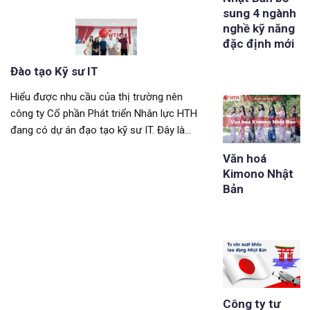
VIỆC LÂU DÀI TẠI NHẬT BẢN???] Bạn đã
sung 4 ngành
có nhiều năm kinh nghiệm, muốn “định
nghề kỹ năng
cư” vào một
đặc định mới
Đào tạo Kỹ sư IT
Hiểu được nhu cầu của thị trường nên
công ty Cổ phần Phát triển Nhân lực HTH
đang có dự án đạo tạo kỹ sư IT. Đây là
một dự án con nằm trong dự án “Tiếng
Văn hoá
Nhật sau về nước” của HTH. Cùng xem dự
Kimono Nhật
án này có gì nhé! Nhằm đáp ứng nhu
Bản
Công ty tư